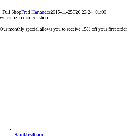
Full Shop
Fred Harlander
2015-11-25T20:23:24+01:00
welcome to modern shop
Our monthly special allows you to receive 15% off your first order
Sanitärsilikon