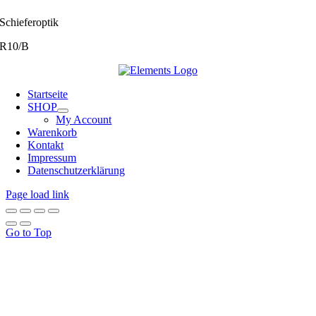
Schieferoptik
R10/B
Startseite
SHOP
My Account
Warenkorb
Kontakt
Impressum
Datenschutzerklärung
Page load link
Go to Top